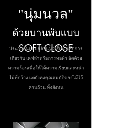
"
นุ่มนวล"
ด้วย
บานพับแบบ
SOFT CLOSE
ประกบกันแบบสลับแนวเสี้ยน หลักการ
เดียวกับ เคฟล่าหรือการทอผ้า อัดด้วย
ความร้อน
เพื่อให้ได้ความเรียบและหน้า
ไม้ที่
กว้าง แต่ยังคงคุณสมบัติของไม้ไว้
ครบถ้วน
ทั้งยังทน